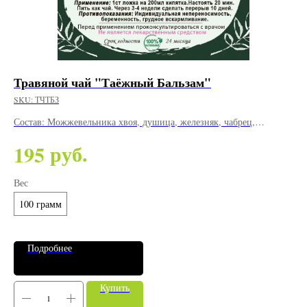
Травяной чай "Таёжный Бальзам"
Ж
SKU:
ТЧТБЗ
SK
Состав: Можжевельника хвоя, душица, железняк, чабрец,
Жм
клубника, ежевика, шиповник, зверобой, календула, мята,
от
руб.
195
2
тысячелистник, шалфей.
Вес
Ве
100 грамм
5
Подробнее
Купить