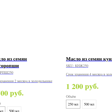
ло из семян
Масло из семян ку
торопши
SKU:
КНЖ250
РПШ250
Срок хранения 4 месяца в хо
хранения 2 месяца в холодильнике
руб.
1 200
руб.
500
Объём
м
250 мл
500 мл
мл
500 мл