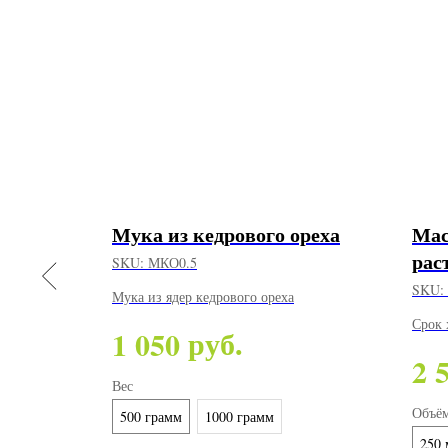
жный
Мука из кедрового ореха
Мас
рас
SKU:
МКО0.5
SKU:
Мука из ядер кедрового ореха
 душица,
Срок 
руб.
1 050
жевика,
2 
а, мята,
Вес
Объё
500 грамм
1000 грамм
250 