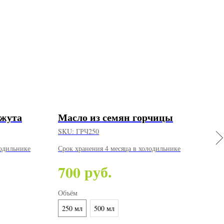
нжута
Масло из семян горчицы
ВЕР
по 
SKU:
ГРЧ250
SKU
лодильнике
Срок хранения 4 месяца в холодильнике
Мас
руб.
700
ухо
2 
Объём
здо
250 мл
500 мл